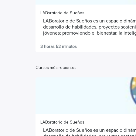
LABoratorio de Sueños
LABoratorio de Sueños es un espacio dinámi
desarrollo de habilidades, proyectos soste
jóvenes; promoviendo el bienestar, la inteli
sus comunidades.
3 horas 52 minutos
LABoratorio de Sueños es una iniciativa del
Programa de las Naciones Unidas para el D
alianza con Tandari: Asamblea de Jóvenes p
Cursos más recientes
y de capacidades a nivel personal y comunit
nacionalidad, construyendo barrios seguros, 
LABoratorio de Sueños
LABoratorio de Sueños es un espacio dinámi