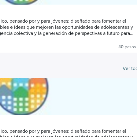
co, pensado por y para jóvenes; diseñado para fomentar el
nibles e ideas que mejoren las oportunidades de adolescentes y
gencia colectiva y la generación de perspectivas a futuro para
40
pasos
 Fondo de las Naciones Unidas para la Infancia (UNICEF) y el
esarrollo (PNUD), implementado a través de ConQuito y en
or la Sostenibilidad, que promueve oportunidades de desarrollo
Ver to
ario en adolescentes y jóvenes, indistintamente de su
inclusivos y resilientes.
co, pensado por y para jóvenes; diseñado para fomentar el